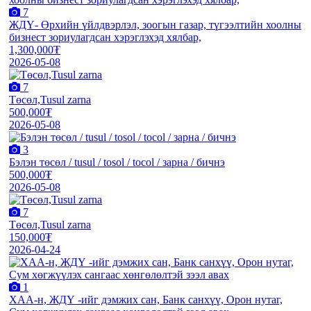
7
ЖДҮ- Өрхийн үйлдвэрлэл, зоогын газар, түгээлтийн хоолны
бизнест зориулагдсан хэрэглэхэд хялбар,
1,300,000₮
2026-05-08
7
Төсөл,Tusul zarna
500,000₮
2026-05-08
3
Бэлэн төсөл / tusul / tosol / tocol / зарна / бичнэ
500,000₮
2026-05-08
7
Төсөл,Tusul zarna
150,000₮
2026-04-24
1
XАА-н, ЖДҮ -ийг дэмжиx сан, Банк санxүү, Орон нутаг,