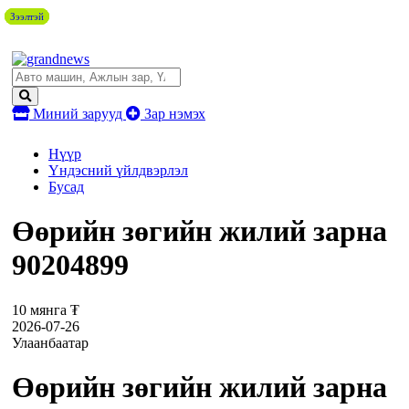
Зээлтэй
Зээлтэй
Зээлтэй
Зээлтэй
Миний зарууд
Зар нэмэх
Нүүр
Үндэсний үйлдвэрлэл
Бусад
Өөрийн зөгийн жилий зарна
90204899
10 мянга ₮
2026-07-26
Улаанбаатар
Өөрийн зөгийн жилий зарна