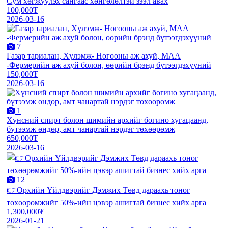
Сум хөгжүүлэх сангаас хөнгөлөлтэй зээл авах
100,000₮
2026-03-16
7
Газар тариалан, Хүлэмж- Ногооны аж ахуй, МАА
-Фермерийн аж ахуй болон, өөрийн брэнд бүтээгдэхүүний
150,000₮
2026-03-16
1
Хүнсний спирт болон шимийн архийг богино хугацаанд,
бүтээмж өндөр, амт чанартай нэрдэг төхөөрөмж
650,000₮
2026-03-16
12
👉Өрхийн Үйлдвэрийг Дэмжих Төвд дараахь тоног
төхөөрөмжийг 50%-ийн цэвэр ашигтай бизнес хийх арга
1,300,000₮
2026-01-21