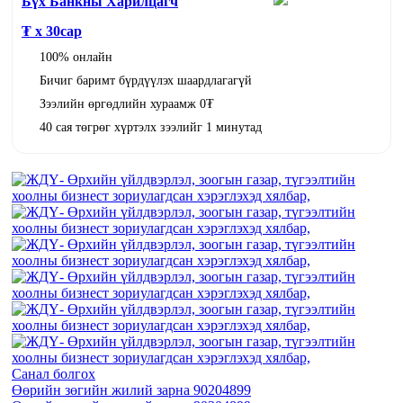
Бүх Банкны Харилцагч
₮ x
30
сар
100% онлайн
Бичиг баримт бүрдүүлэх шаардлагагүй
Зээлийн өргөдлийн хураамж 0₮
40 сая төгрөг хүртэлх зээлийг 1 минутад
Санал болгох
Өөрийн зөгийн жилий зарна 90204899