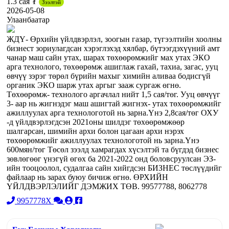
1.3 сая ₮
Зээлтэй
2026-05-08
Улаанбаатар
ЖДҮ- Өрхийн үйлдвэрлэл, зоогын газар, түгээлтийн хоолны
бизнест зориулагдсан хэрэглэхэд хялбар, бүтээгдэхүүний амт
чанар маш сайн утах, шарах төхөөрөмжийг мах утах ЭКО
арга технолого, төхөөрөмж ашиглаж гахай, тахиа, загас, ууц
өвчүү зэрэг төрөл бүрийн махыг химийн аливаа бодисгүй
органик ЭКО шарж утах аргыг зааж сургаж өгнө.
Төхөөрөмж- технолого аргачлал нийт 1,5 сая/төг. Ууц өвчүүг
3- аар нь жигнэдэг маш ашигтай жигнэх- утах төхөөрөмжийг
ажиллуулах арга технологотой нь зарна.Үнэ 2,8сая/төг ОХУ
-д үйлдвэрлэгдсэн 2021оны шилдэг төхөөрөмжөөр
шалгарсан, шимийн архи болон цагаан архи нэрэх
төхөөрөмжийг ажиллуулах технологотой нь зарна.Үнэ
600мян/төг Төсөл зээлд хамрагдах хүсэлтэй та бүгдэд бизнес
зөвлөгөөг үнэгүй өгөх ба 2021-2022 онд боловсруулсан ЭЗ-
ийн тооцоолол, судалгаа сайн хийгдсэн БИЗНЕС төслүүдийг
файлаар нь зарах буюу бичиж өгнө. ӨРХИЙН
ҮЙЛДВЭРЛЭЛИЙГ ДЭМЖИХ ТӨВ. 99577788, 8062778
9957778X