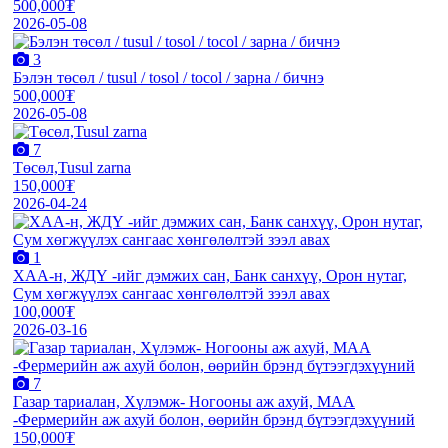
500,000₮
2026-05-08
3
Бэлэн төсөл / tusul / tosol / tocol / зарна / бичнэ
500,000₮
2026-05-08
7
Төсөл,Tusul zarna
150,000₮
2026-04-24
1
XАА-н, ЖДҮ -ийг дэмжиx сан, Банк санxүү, Орон нутаг,
Сум хөгжүүлэх сангаас хөнгөлөлтэй зээл авах
100,000₮
2026-03-16
7
Газар тариалан, Хүлэмж- Ногооны аж ахуй, МАА
-Фермерийн аж ахуй болон, өөрийн брэнд бүтээгдэхүүний
150,000₮