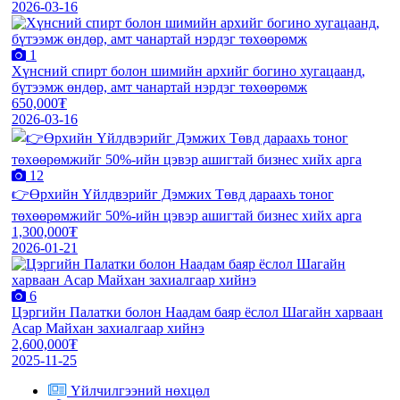
2026-03-16
1
Хүнсний спирт болон шимийн архийг богино хугацаанд,
бүтээмж өндөр, амт чанартай нэрдэг төхөөрөмж
650,000₮
2026-03-16
12
👉Өрхийн Үйлдвэрийг Дэмжих Төвд дараахь тоног
төхөөрөмжийг 50%-ийн цэвэр ашигтай бизнес хийх арга
1,300,000₮
2026-01-21
6
Цэргийн Палатки болон Наадам баяр ёслол Шагайн харваан
Асар Майхан захиалгаар хийнэ
2,600,000₮
2025-11-25
Үйлчилгээний нөхцөл