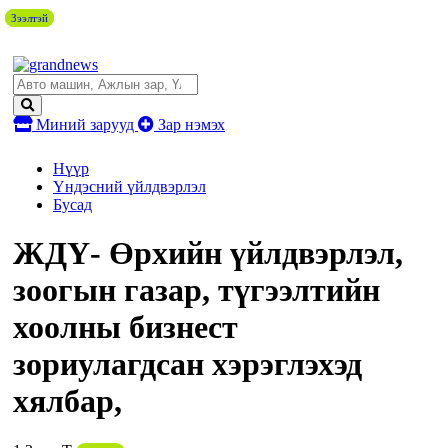
Зээлтэй
Зээлтэй
Зээлтэй
Зээлтэй
Миний зарууд
Зар нэмэх
Нүүр
Үндэсний үйлдвэрлэл
Бусад
ЖДҮ- Өрхийн үйлдвэрлэл,
зоогын газар, түгээлтийн
хоолны бизнест
зориулагдсан хэрэглэхэд
хялбар,