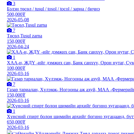
3
Бэлэн төсөл / tusul / tosol / tocol / зарна / бичнэ
500,000₮
2026-05-08
7
Төсөл,Tusul zarna
150,000₮
2026-04-24
1
XАА-н, ЖДҮ -ийг дэмжиx сан, Банк санxүү, Орон нутаг, Сум 
100,000₮
2026-03-16
7
Газар тариалан, Хүлэмж- Ногооны аж ахуй, МАА -Фермерийн
150,000₮
2026-03-16
1
Хүнсний спирт болон шимийн архийг богино хугацаанд, бүт
650,000₮
2026-03-16