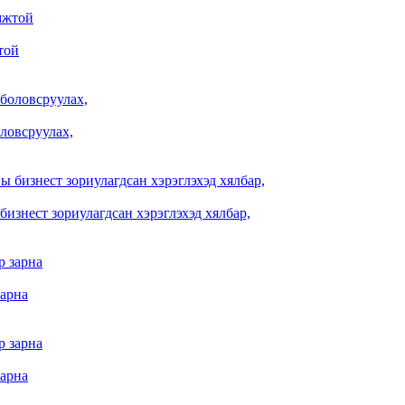
той
оловсруулах,
изнест зориулагдсан хэрэглэхэд хялбар,
зарна
зарна