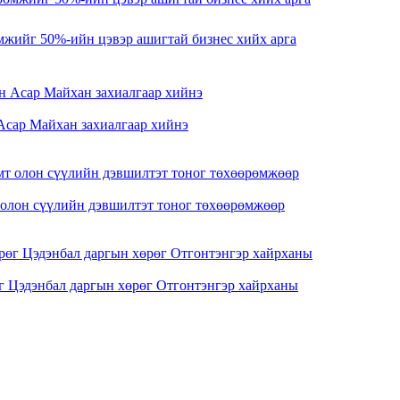
жийг 50%-ийн цэвэр ашигтай бизнес хийх арга
Асар Майхан захиалгаар хийнэ
олон сүүлийн дэвшилтэт тоног төхөөрөмжөөр
г Цэдэнбал даргын хөрөг Отгонтэнгэр хайрханы