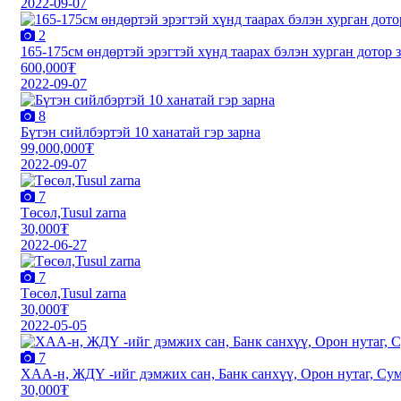
2022-09-07
2
165-175см өндөртэй эрэгтэй хүнд таарах бэлэн хурган дотор 
600,000₮
2022-09-07
8
Бүтэн сийлбэртэй 10 ханатай гэр зарна
99,000,000₮
2022-09-07
7
Төсөл,Tusul zarna
30,000₮
2022-06-27
7
Төсөл,Tusul zarna
30,000₮
2022-05-05
7
XАА-н, ЖДҮ -ийг дэмжиx сан, Банк санxүү, Орон нутаг, Сум 
30,000₮