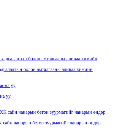
хадгалалтын болон амталгааны аливаа химийн
на уу
 сайн чанарын бетон зуурмагийг чанарын өндөр