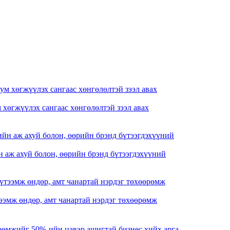
хөгжүүлэх сангаас хөнгөлөлтэй зээл авах
 аж ахуй болон, өөрийн брэнд бүтээгдэхүүний
ээмж өндөр, амт чанартай нэрдэг төхөөрөмж