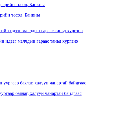
рийн төсөл, Банкны
йн идээг малчдын гараас таньд хүргэнэ
ургаар баялаг, халуун чанартай байдгаас