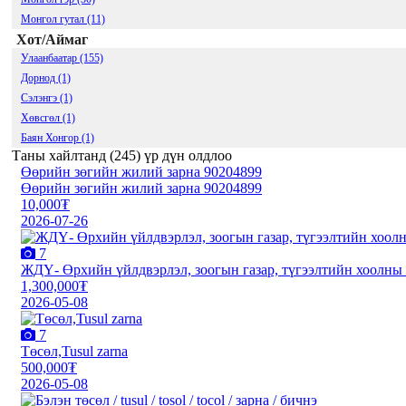
Монгол гутал (11)
Хот/Аймаг
Улаанбаатар (155)
Дорнод (1)
Сэлэнгэ (1)
Хөвсгөл (1)
Баян Хонгор (1)
Таны хайлтанд (
245
) үр дүн олдлоо
Өөрийн зөгийн жилий зарна 90204899
Өөрийн зөгийн жилий зарна 90204899
10,000₮
2026-07-26
7
ЖДҮ- Өрхийн үйлдвэрлэл, зоогын газар, түгээлтийн хоолны б
1,300,000₮
2026-05-08
7
Төсөл,Tusul zarna
500,000₮
2026-05-08