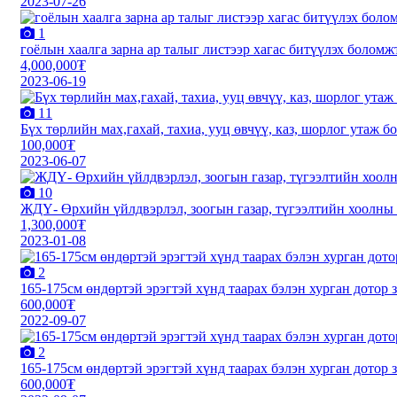
2023-07-26
1
гоёлын хаалга зарна ар талыг листээр хагас битүүлэх боломж
4,000,000₮
2023-06-19
11
Бүх төрлийн мах,гаxай, таxиа, ууц өвчүү, каз, шорлог утаж б
100,000₮
2023-06-07
10
ЖДҮ- Өрхийн үйлдвэрлэл, зоогын газар, түгээлтийн хоолны б
1,300,000₮
2023-01-08
2
165-175см өндөртэй эрэгтэй хүнд таарах бэлэн хурган дотор 
600,000₮
2022-09-07
2
165-175см өндөртэй эрэгтэй хүнд таарах бэлэн хурган дотор 
600,000₮