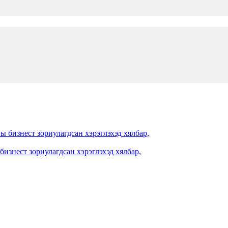
изнест зориулагдсан хэрэглэхэд хялбар,