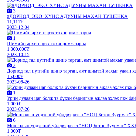
3
#ДОРНОД_ЭКО_ХҮНС АДУУНЫ МАХАН ТУШЁНКА
11,111₮
2023-12-04
1
Шимийн архи нэрэх төхөөрөмж зарна
1,300,000₮
2023-10-15
2
Дорнод тал нутгийн шинэ тарган, амт шимтэй махыг удаан 
15,000₮
2023-08-26
1
Урин дулаан цаг болж та бүхэн барилгын ажлаа эхлэх гэж бай
1,000₮
2023-07-26
6
Монголын үндэсний үйлдвэрлэгч “НОЦ Бетон Зуурмаг” ХХК
1,000₮