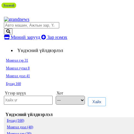
Зээлтэй
Зээлтэй
Зээлтэй
Зээлтэй
Зээлтэй
Зээлтэй
Зээлтэй
Зээлтэй
Зээлтэй
Зээлтэй
Миний зарууд
Зар нэмэх
Үндэсний үйлдвэрлэл
Монгол гэр
31
Монгол гутал
8
Монгол дээл
41
Бусад
160
Үгээр шүүх
Хот
Хайх
Үндэсний үйлдвэрлэл
Бусад (160)
Монгол дээл (40)
Монгол гэр (30)