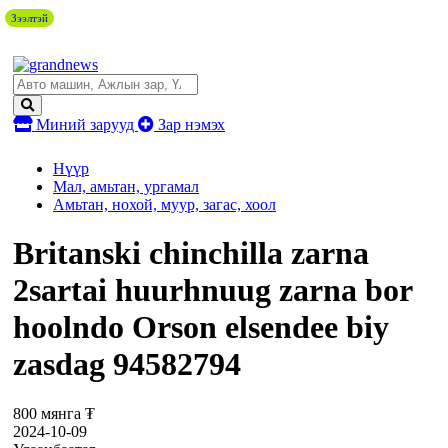
Зээлтэй
Миний зарууд
Зар нэмэх
Нүүр
Мал, амьтан, ургамал
Амьтан, нохой, муур, загас, хоол
Britanski chinchilla zarna
2sartai huurhnuug zarna bor
hoolndo Orson elsendee biy
zasdag 94582794
800 мянга ₮
2024-10-09