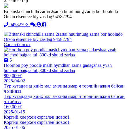
Улаанбаатар
Britanski chinchilla zarna 2sartai huurhnuug zarna bor hoolndo
Orson elsendee biy zasdag 94582794
9458279X
Санал болгох
5
Hoorhon poy poodle mash hymdhan zarna gadagshaa yvah
bolchod baigaa tul ,800kd shuud zarlaa
800,000₮
2025-04-02
Түр хугацаанд хийх мал амьтны ямар ч төрлийн ажил байсан
ч хийнээ
Түр хугацаанд хийх мал амьтны ямар ч төрлийн ажил байсан
ч хийнээ
160,000₮
2025-01-15
Коргий хөөрхөн сэргэлэн цовоо1
Коргий хөөрхөн сэргэлэн цовоо1
2025-01-06