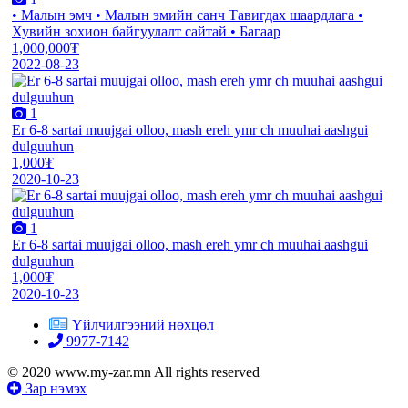
• Малын эмч • Малын эмийн санч Тавигдах шаардлага •
Хувийн зохион байгуулалт сайтай • Багаар
1,000,000₮
2022-08-23
1
Er 6-8 sartai muujgai olloo, mash ereh ymr ch muuhai aashgui
dulguuhun
1,000₮
2020-10-23
1
Er 6-8 sartai muujgai olloo, mash ereh ymr ch muuhai aashgui
dulguuhun
1,000₮
2020-10-23
Үйлчилгээний нөхцөл
9977-7142
© 2020 www.my-zar.mn All rights reserved
Зар нэмэх