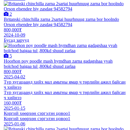
2
Britanski chinchilla zarna 2sartai huurhnuug zarna bor hoolndo
Orson elsendee biy zasdag 94582794
800,000₮
2024-10-09
Бусад зарууд
5
Hoorhon poy poodle mash hymdhan zarna gadagshaa yvah
bolchod baigaa tul ,800kd shuud zarlaa
800,000₮
2025-04-02
Түр хугацаанд хийх мал амьтны ямар ч төрлийн ажил байсан
ч хийнээ
Түр хугацаанд хийх мал амьтны ямар ч төрлийн ажил байсан
ч хийнээ
160,000₮
2025-01-15
Коргий хөөрхөн сэргэлэн цовоо1
Коргий хөөрхөн сэргэлэн цовоо1
2025-01-06