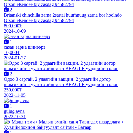
2
Britanski chinchilla zarna 2sartai huurhnuug zarna bor hoolndo
Orson elsendee biy zasdag 94582794
800,000₮
2024-10-09
1
сазан зарна шинээрэ
10,000₮
2024-01-27
2
Одоо 3 сартай, 2 удаагийн вакцин, 2 удаагийн дотор
шимэгчийн туулга хийлгэсэн BEAGLE үүлдрийн гөлөг
250,000₮
2022-11-05
1
gulug avna
2022-10-31
1