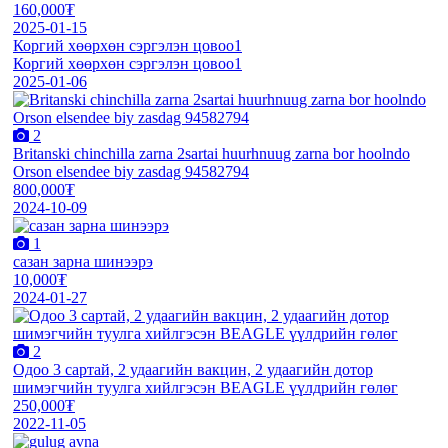
160,000₮
2025-01-15
Коргий хөөрхөн сэргэлэн цовоо1
Коргий хөөрхөн сэргэлэн цовоо1
2025-01-06
2
Britanski chinchilla zarna 2sartai huurhnuug zarna bor hoolndo
Orson elsendee biy zasdag 94582794
800,000₮
2024-10-09
1
сазан зарна шинээрэ
10,000₮
2024-01-27
2
Одоо 3 сартай, 2 удаагийн вакцин, 2 удаагийн дотор
шимэгчийн туулга хийлгэсэн BEAGLE үүлдрийн гөлөг
250,000₮
2022-11-05