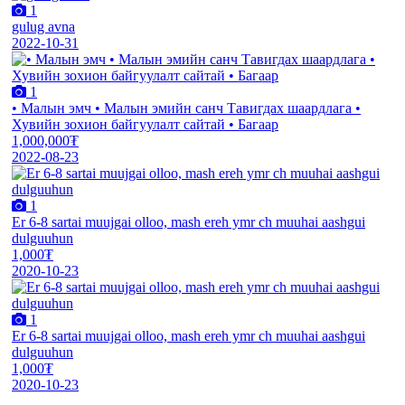
1
gulug avna
2022-10-31
1
• Малын эмч • Малын эмийн санч Тавигдах шаардлага •
Хувийн зохион байгуулалт сайтай • Багаар
1,000,000₮
2022-08-23
1
Er 6-8 sartai muujgai olloo, mash ereh ymr ch muuhai aashgui
dulguuhun
1,000₮
2020-10-23
1
Er 6-8 sartai muujgai olloo, mash ereh ymr ch muuhai aashgui
dulguuhun
1,000₮
2020-10-23