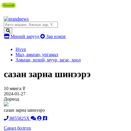
Зээлтэй
Миний зарууд
Зар нэмэх
Нүүр
Мал, амьтан, ургамал
Амьтан, нохой, муур, загас, хоол
сазан зарна шинээрэ
10 мянга ₮
2024-01-27
Дорнод
сазан зарна шинээрэ
8855825X
Санал болгох