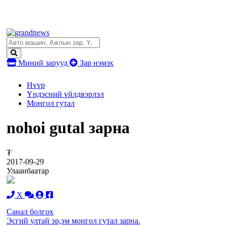
Миний зарууд
Зар нэмэх
Нүүр
Үндэсний үйлдвэрлэл
Монгол гутал
nohoi gutal зарна
₮
2017-09-29
Улаанбаатар
X
Санал болгох
Эсгий ултай эр,эм монгол гутал зарна.