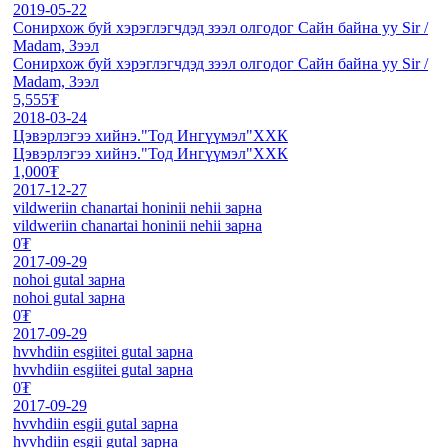
2019-05-22
Сонирхож буй хэрэглэгчдэд зээл олгодог Сайн байна уу Sir /
Madam, Зээл
Сонирхож буй хэрэглэгчдэд зээл олгодог Сайн байна уу Sir /
Madam, Зээл
5,555₮
2018-03-24
Цэвэрлэгээ хийнэ."Тод Ингүүмэл"ХХК
Цэвэрлэгээ хийнэ."Тод Ингүүмэл"ХХК
1,000₮
2017-12-27
vildweriin chanartai honinii nehii зарна
vildweriin chanartai honinii nehii зарна
0₮
2017-09-29
nohoi gutal зарна
nohoi gutal зарна
0₮
2017-09-29
hvvhdiin esgiitei gutal зарна
hvvhdiin esgiitei gutal зарна
0₮
2017-09-29
hvvhdiin esgii gutal зарна
hvvhdiin esgii gutal зарна