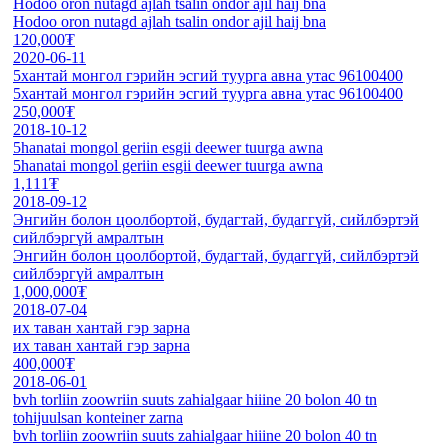
Hodoo oron nutagd ajlah tsalin ondor ajil haij bna
Hodoo oron nutagd ajlah tsalin ondor ajil haij bna
120,000₮
2020-06-11
5хантай монгол гэрийн эсгий туурга авна утас 96100400
5хантай монгол гэрийн эсгий туурга авна утас 96100400
250,000₮
2018-10-12
5hanatai mongol geriin esgii deewer tuurga awna
5hanatai mongol geriin esgii deewer tuurga awna
1,111₮
2018-09-12
Энгийн болон цоолбортой, будагтай, будаггүй, сийлбэртэй
сийлбэргүй амралтын
Энгийн болон цоолбортой, будагтай, будаггүй, сийлбэртэй
сийлбэргүй амралтын
1,000,000₮
2018-07-04
их таван хантай гэр зарна
их таван хантай гэр зарна
400,000₮
2018-06-01
bvh torliin zoowriin suuts zahialgaar hiiine 20 bolon 40 tn
tohijuulsan konteiner zarna
bvh torliin zoowriin suuts zahialgaar hiiine 20 bolon 40 tn