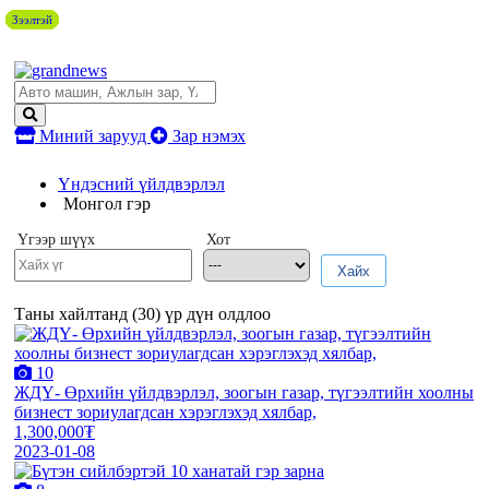
Зээлтэй
Зээлтэй
Зээлтэй
Зээлтэй
Зээлтэй
Миний зарууд
Зар нэмэх
Үндэсний үйлдвэрлэл
Монгол гэр
Үгээр шүүх
Хот
Хайх
Таны хайлтанд (
30
) үр дүн олдлоо
10
ЖДҮ- Өрхийн үйлдвэрлэл, зоогын газар, түгээлтийн хоолны
бизнест зориулагдсан хэрэглэхэд хялбар,
1,300,000₮
2023-01-08