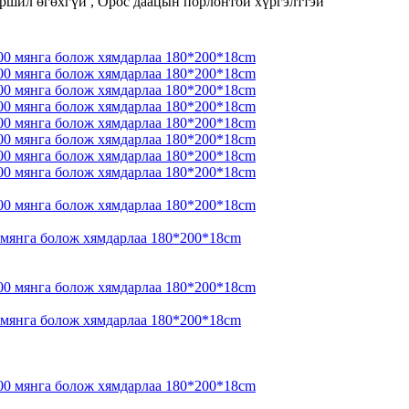
Харшил өгөхгүй , Орос даацын порлонтой хүргэлттэй
0 мянга болож хямдарлаа 180*200*18cm
0 мянга болож хямдарлаа 180*200*18cm