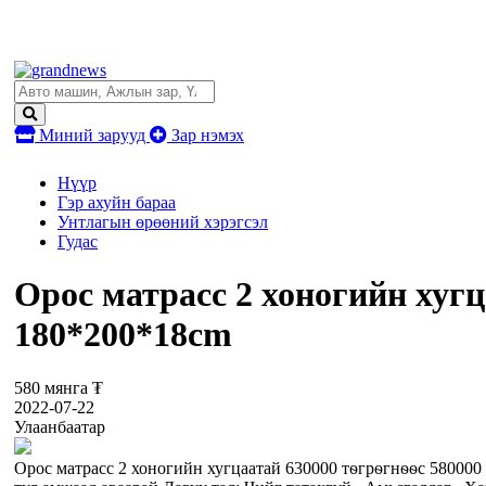
Миний зарууд
Зар нэмэх
Нүүр
Гэр ахуйн бараа
Унтлагын өрөөний хэрэгсэл
Гудас
Орос матрасс 2 хоногийн хуг
180*200*18cm
580 мянга ₮
2022-07-22
Улаанбаатар
Орос матрасс 2 хоногийн хугцаатай 630000 тѳгрѳгнѳѳс 580000