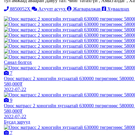
тул амжаад аваарай Давуу тал: Чийг татахгүй , Амьсгалдаг , 
8850052X
Асуулт асуух
Жагваралжав
Хуваалцах
Санал болгох
7
Орос матрасс 2 хоногийн хугцаатай 630000 тѳгрѳгнѳѳс 58000
580,000₮
2022-07-22
9
Орос матрасс 2 хоногийн хугцаатай 630000 тѳгрѳгнѳѳс 58000
580,000₮
2022-07-22
Бусад зарууд
7