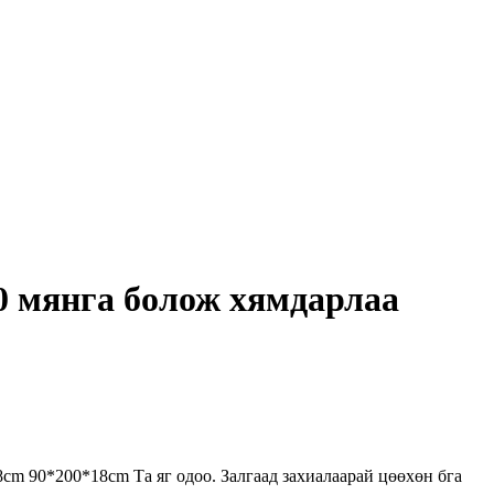
00 мянга болож хямдарлаа
m 90*200*18cm Та яг одоо. Залгаад захиалаарай цөөхөн бга