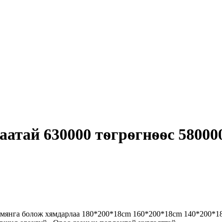
цаатай 630000 тѳгрѳгнѳѳс 5800
 мянга болож хямдарлаа 180*200*18cm 160*200*18cm 140*200*18c