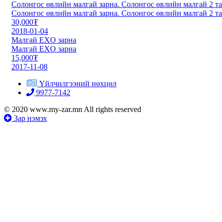
Солонгос өвлийн малгай зарна. Солонгос өвлийн малгай 2 та
Солонгос өвлийн малгай зарна. Солонгос өвлийн малгай 2 та
30,000₮
2018-01-04
Малгай EXO зарна
Малгай EXO зарна
15,000₮
2017-11-08
Үйлчилгээний нөхцөл
9977-7142
© 2020 www.my-zar.mn All rights reserved
Зар нэмэх