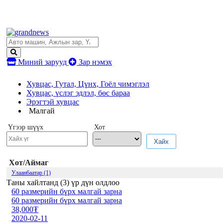
Миний зарууд
Зар нэмэх
Хувцас, Гутал, Цүнх, Гоёл чимэглэл
Хувцас, үслэг эдлэл, бөс бараа
Эрэгтэй хувцас
Малгай
Үгээр шүүх
Хот
Хайх
Хот/Аймаг
Улаанбаатар (1)
Таны хайлтанд (
3
) үр дүн олдлоо
60 размерийн бүрх малгай зарна
60 размерийн бүрх малгай зарна
38,000₮
2020-02-11