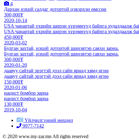
4
Дархан нэхий салдаг дотортой цэвэрхэн өмссөн
300,000₮
2020-10-14
USA чанартай үхрийн ширэн хүрэмнүүд байнга худалдаалж ба
USA чанартай үхрийн ширэн хүрэмнүүд байнга худалдаалж ба
450,000₮
2020-03-02
Булган захтай, нэхий дотортой шинэвтэр савхи зарна.
Булган захтай, нэхий дотортой шинэвтэр савхи зарна.
300,000₮
2020-01-20
даавуу сайтай эрэгтэй дээл сайн яриад хямд өгнө
даавуу сайтай эрэгтэй дээл сайн яриад хямд өгнө
150,000₮
2020-01-06
нацист бомбор зарна
нацист бомбор зарна
130,000₮
2019-10-04
Үйлчилгээний нөхцөл
9977-7142
© 2020 www.my-zar.mn All rights reserved