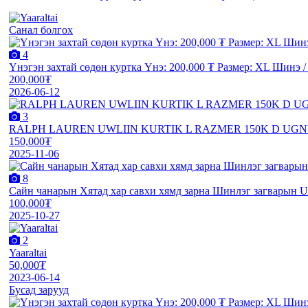
Санал болгох
4
Үнэгэн захтай сөдөн куртка Үнэ: 200,000 ₮ Размер: XL Шинэ 
200,000₮
2026-06-12
3
RALPH LAUREN UWLIIN KURTIK L RAZMER 150K D U
150,000₮
2025-11-06
8
Сайн чанарын Хятад хар савхи хямд зарна Шинлэг загварын U
100,000₮
2025-10-27
2
Yaaraltai
50,000₮
2023-06-14
Бусад зарууд