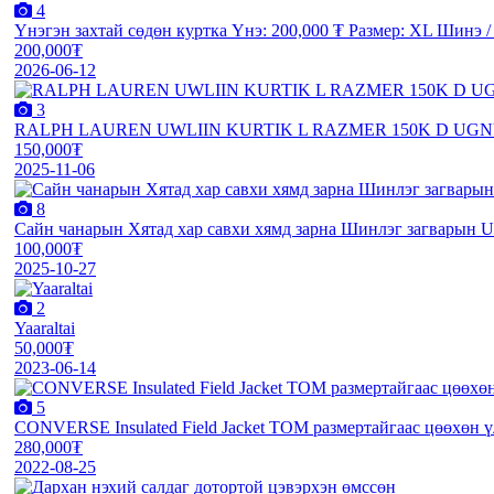
4
Үнэгэн захтай сөдөн куртка Үнэ: 200,000 ₮ Размер: XL Шинэ 
200,000₮
2026-06-12
3
RALPH LAUREN UWLIIN KURTIK L RAZMER 150K D U
150,000₮
2025-11-06
8
Сайн чанарын Хятад хар савхи хямд зарна Шинлэг загварын U
100,000₮
2025-10-27
2
Yaaraltai
50,000₮
2023-06-14
5
CONVERSE Insulated Field Jacket ТОМ размертайгаас цөөхөн
280,000₮
2022-08-25