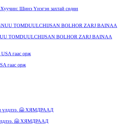
/ Хуучин: Шинэ Үнэгэн захтай сөдөн
GNUU TOMDUULCHIJSAN BOLHOR ZARJ BAINAA
SA гаас орж
 үлдлээ. 🤗 ХЯМДРААД