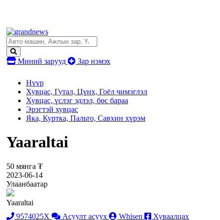
Миний зарууд
Зар нэмэх
Нүүр
Хувцас, Гутал, Цүнх, Гоёл чимэглэл
Хувцас, үслэг эдлэл, бөс бараа
Эрэгтэй хувцас
Яка, Куртка, Пальто, Савхин хүрэм
Yaaraltai
50 мянга ₮
2023-06-14
Улаанбаатар
Yaaraltai
9574025X
Асуулт асуух
Whisen
Хуваалцах