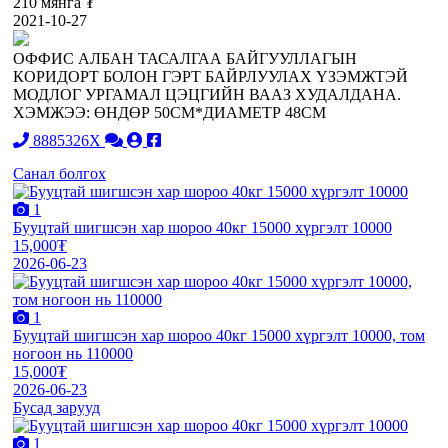
210 мянга ₮
2021-10-27
ОФФИС АЛБАН ТАСАЛГАА БАЙГУУЛЛАГЫН
КОРИДОРТ БОЛОН ГЭРТ БАЙРЛУУЛАХ ҮЗЭМЖТЭЙ
МОДЛОГ УРГАМАЛ ЦЭЦГИЙН ВААЗ ХУДАЛДАНА.
ХЭМЖЭЭ: ӨНДӨР 50СМ*ДИАМЕТР 48СМ
8885326X
Санал болгох
1
Бууцтай шигшсэн хар шороо 40кг 15000 хүргэлт 10000
15,000₮
2026-06-23
1
Бууцтай шигшсэн хар шороо 40кг 15000 хүргэлт 10000, том
ногоон нь 110000
15,000₮
2026-06-23
Бусад зарууд
1