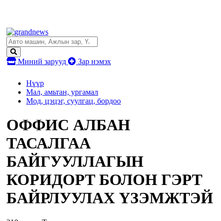
Миний зарууд
Зар нэмэх
Нүүр
Мал, амьтан, ургамал
Мод, цэцэг, суулгац, бордоо
ОФФИС АЛБАН
ТАСАЛГАА
БАЙГУУЛЛАГЫН
КОРИДОРТ БОЛОН ГЭРТ
БАЙРЛУУЛАХ ҮЗЭМЖТЭЙ