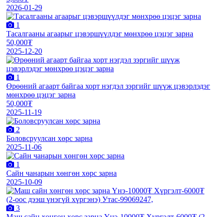
2026-01-29
1
Тасалгааны агаарыг цэвэршүүлдэг мөнхрөө цэцэг зарна
50,000₮
2025-12-20
1
Өрөөний агаарт байгаа хорт нэгдэл зэргийг шүүж цэвэрлэдэг
мөнхрөө цэцэг зарна
50,000₮
2025-11-19
2
Боловсруулсан хөрс зарна
2025-11-06
1
Сайн чанарын хөнгөн хөрс зарна
2025-10-09
3
Маш сайн хөнгөн хөрс зарна Үнэ-10000₮ Хүргэлт-6000₮ (2-